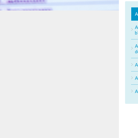
A
A
b
A
d
A
A
A